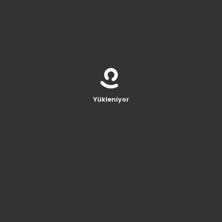
Yapı Taşı 7-12cm
Ürünleri detaylarını
görüntüleyin
Yükleniyor
Sarı Siyah Kayrak
Ürünleri detaylarını
görüntüleyin